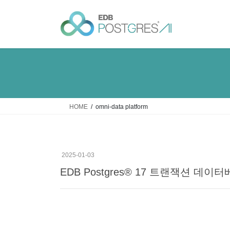
Skip
Skip
to
to
the
the
content
Navigation
HOME
omni-data platform
2025-01-03
EDB Postgres® 17 트랜잭션 데